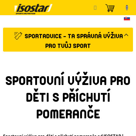
Přejít
NÁKUP
na
KOŠÍK
obsah
SPORTADVICE - TA SPRÁVNÁ VÝŽIVA
PRO TVŮJ SPORT
SPORTOVNÍ VÝŽIVA PRO
DĚTI S PŘÍCHUTÍ
POMERANČE
Sportovní výživa pro děti s příchutí pomeranče od ISOSTAR |