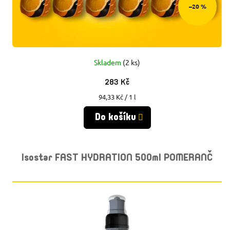
–20 %
Skladem
(2 ks)
283 Kč
Měrná
94,33 Kč / 1 l
cena:
Do košíku
Isostar FAST HYDRATION 500ml POMERANČ