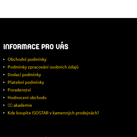
Z
Á
INFORMACE PRO VÁS
P
Obchodní podmínky
A
Podmínky zpracování osobních údajů
Dodací podmínky
T
Platební podmínky
Í
Poradenství
Hodnocení obchodu
🚴‍♂️ akademie
Kde koupíte ISOSTAR v kamenných prodejnách?