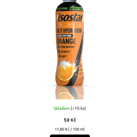
Skladem
(>10 ks)
59 Kč
Měrná
11,80 Kč / 100 ml
cena: