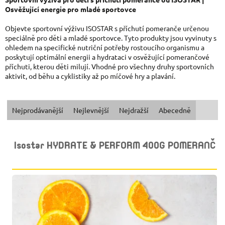
Osvěžující energie pro mladé sportovce
Objevte sportovní výživu ISOSTAR s příchutí pomeranče určenou
speciálně pro děti a mladé sportovce. Tyto produkty jsou vyvinuty s
ohledem na specifické nutriční potřeby rostoucího organismu a
poskytují optimální energii a hydrataci v osvěžující pomerančové
příchuti, kterou děti milují. Vhodné pro všechny druhy sportovních
aktivit, od běhu a cyklistiky až po míčové hry a plavání.
Ř
Nejprodávanější
Nejlevnější
Nejdražší
Abecedně
A
V
Isostar HYDRATE & PERFORM 400G POMERANČ
Z
Ý
E
P
N
I
Í