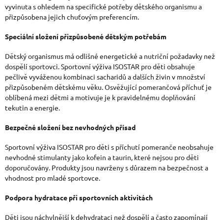
vyvinuta s ohledem na specifické potřeby dětského organismu a
A
přizpůsobena jejich chuťovým preferencím.
C
Speciální složení přizpůsobené dětským potřebám
Í
P
Dětský organismus má odlišné energetické a nutriční požadavky než
dospělí sportovci. Sportovní výživa ISOSTAR pro děti obsahuje
R
pečlivě vyváženou kombinaci sacharidů a dalších živin v množství
přizpůsobeném dětskému věku. Osvěžující pomerančová příchuť je
V
oblíbená mezi dětmi a motivuje je k pravidelnému doplňování
K
tekutin a energie.
Y
Bezpečné složení bez nevhodných přísad
V
Sportovní výživa ISOSTAR pro děti s příchutí pomeranče neobsahuje
Ý
nevhodné stimulanty jako kofein a taurin, které nejsou pro děti
doporučovány. Produkty jsou navrženy s důrazem na bezpečnost a
P
vhodnost pro mladé sportovce.
I
Podpora hydratace při sportovních aktivitách
S
Děti jsou náchylnější k dehydrataci než dospělí a často zapomínají