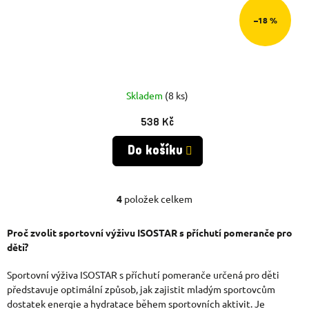
–18 %
Skladem
(8 ks)
538 Kč
Do košíku
4
položek celkem
O
V
Proč zvolit sportovní výživu ISOSTAR s příchutí pomeranče pro
děti?
L
Á
Sportovní výživa ISOSTAR s příchutí pomeranče určená pro děti
představuje optimální způsob, jak zajistit mladým sportovcům
D
dostatek energie a hydratace během sportovních aktivit. Je