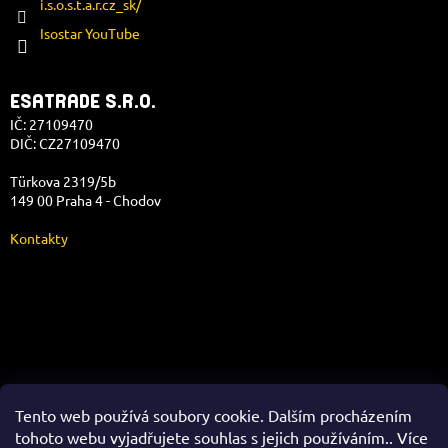
i.s.o.s.t.a.r.cz_sk/
Isostar YouTube
ESATRADE S.R.O.
IČ: 27109470
DIČ: CZ27109470
Türkova 2319/5b
149 00 Praha 4 - Chodov
Kontakty
Správa e-shopu
Tento web používá soubory cookie. Dalším procházením
tohoto webu vyjadřujete souhlas s jejich používáním.. Více