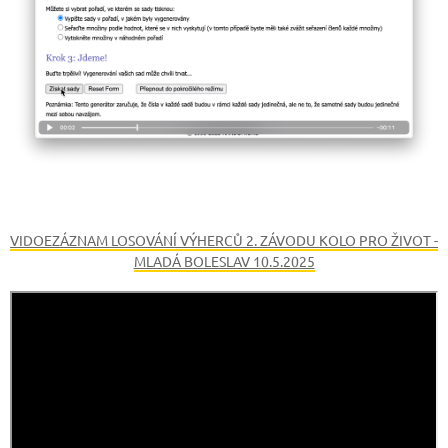
VIDOEZÁZNAM LOSOVÁNÍ VÝHERCŮ 2. ZÁVODU KOLO PRO ŽIVOT -
MLADÁ BOLESLAV 10.5.2025