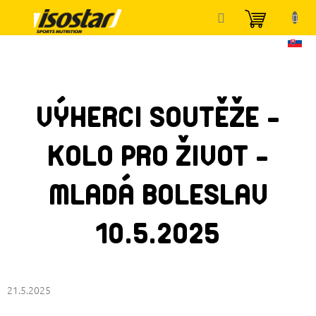
Přejít
NÁKUP
na
KOŠÍK
obsah
VÝHERCI SOUTĚŽE -
KOLO PRO ŽIVOT -
MLADÁ BOLESLAV
10.5.2025
21.5.2025