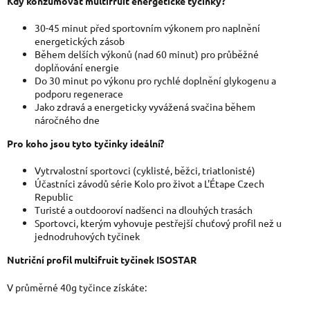
Kdy konzumovat multifruit energetické tyčinky?
30-45 minut před sportovním výkonem pro naplnění
energetických zásob
Během delších výkonů (nad 60 minut) pro průběžné
doplňování energie
Do 30 minut po výkonu pro rychlé doplnění glykogenu a
podporu regenerace
Jako zdravá a energeticky vyvážená svačina během
náročného dne
Pro koho jsou tyto tyčinky ideální?
Vytrvalostní sportovci (cyklisté, běžci, triatlonisté)
Účastníci závodů série Kolo pro život a L'Étape Czech
Republic
Turisté a outdooroví nadšenci na dlouhých trasách
Sportovci, kterým vyhovuje pestřejší chuťový profil než u
jednodruhových tyčinek
Nutriční profil multifruit tyčinek ISOSTAR
V průměrné 40g tyčince získáte: