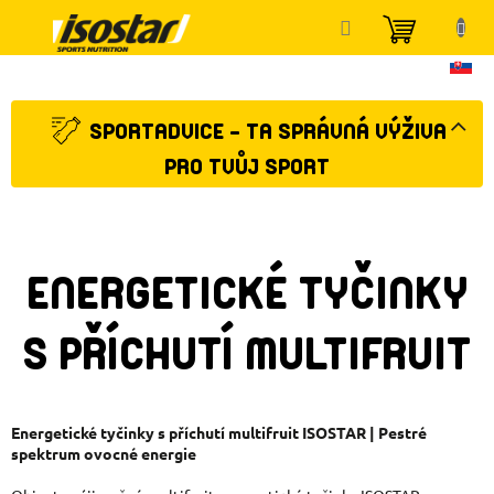
Přejít
NÁKUP
na
KOŠÍK
obsah
SPORTADVICE - TA SPRÁVNÁ VÝŽIVA
PRO TVŮJ SPORT
ENERGETICKÉ TYČINKY
S PŘÍCHUTÍ MULTIFRUIT
Energetické tyčinky s příchutí multifruit ISOSTAR | Pestré
spektrum ovocné energie