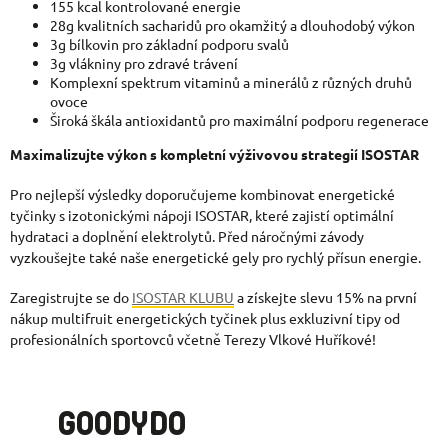
155 kcal kontrolované energie
28g kvalitních sacharidů pro okamžitý a dlouhodobý výkon
3g bílkovin pro základní podporu svalů
3g vlákniny pro zdravé trávení
Komplexní spektrum vitaminů a minerálů z různých druhů
ovoce
Široká škála antioxidantů pro maximální podporu regenerace
Maximalizujte výkon s kompletní výživovou strategií ISOSTAR
Pro nejlepší výsledky doporučujeme kombinovat energetické
tyčinky s izotonickými nápoji ISOSTAR, které zajistí optimální
hydrataci a doplnění elektrolytů. Před náročnými závody
vyzkoušejte také naše energetické gely pro rychlý přísun energie.
Zaregistrujte se do
ISOSTAR KLUBU
a získejte slevu 15% na první
nákup multifruit energetických tyčinek plus exkluzivní tipy od
profesionálních sportovců včetně Terezy Vlkové Huří
kové!
GOODYDO