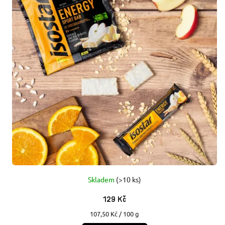
Í
S
P
P
R
R
O
O
D
D
U
U
K
K
T
T
Ů
Skladem
(>10 ks)
Ů
129 Kč
Měrná
107,50 Kč / 100 g
cena: