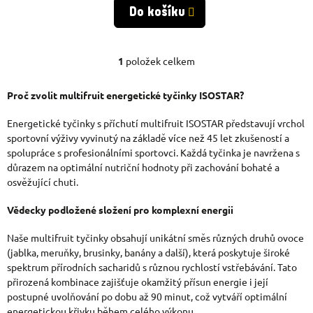
Do košíku
1
položek celkem
O
V
Proč zvolit multifruit energetické tyčinky ISOSTAR?
L
Energetické tyčinky s příchutí multifruit ISOSTAR představují vrchol
Á
sportovní výživy vyvinutý na základě více než 45 let zkušeností a
spolupráce s profesionálními sportovci. Každá tyčinka je navržena s
D
důrazem na optimální nutriční hodnoty při zachování bohaté a
osvěžující chuti.
A
C
Vědecky podložené složení pro komplexní energii
Í
Naše multifruit tyčinky obsahují unikátní směs různých druhů ovoce
P
(jablka, meruňky, brusinky, banány a další), která poskytuje široké
spektrum přírodních sacharidů s různou rychlostí vstřebávání. Tato
R
přirozená kombinace zajišťuje okamžitý přísun energie i její
postupné uvolňování po dobu až 90 minut, což vytváří optimální
V
energetickou křivku během celého výkonu.