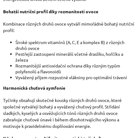
K
Bohatší nutriční profil díky rozmanitosti ovoce
Y
Kombinace různých druhů ovoce vytváří mimořádně bohatý nutriční
V
profil:
Ý
Široké spektrum vitamínů (A, C, E a komplex B) z různých
P
druhů ovoce
Pestřejší zastoupení minerálů včetně draslíku, hořčíku a
I
železa
S
Rozmanitější antioxidační ochrana díky různým typům
polyfenolů a flavonoidů
U
Vyvážený příjem rozpustné vlákniny pro optimální trávení
Harmonická chuťová symfonie
Tyčinky obsahují skutečné kousky různých druhů ovoce, které
společně vytvářejí bohatý a vyvážený chuťový profil. Střídání
sladkých, kyselých a osvěžujících tónů různých druhů ovoce
zabraňuje chuťové únavě i během dlouhotrvajícího výkonu a
motivuje k pravidelnému doplňování energie.