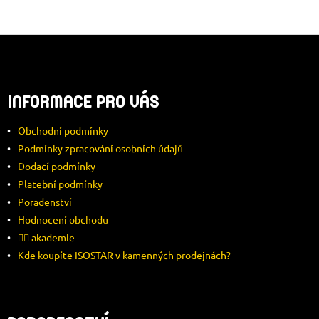
Z
Á
INFORMACE PRO VÁS
P
Obchodní podmínky
A
Podmínky zpracování osobních údajů
Dodací podmínky
T
Platební podmínky
Í
Poradenství
Hodnocení obchodu
🚴‍♂️ akademie
Kde koupíte ISOSTAR v kamenných prodejnách?