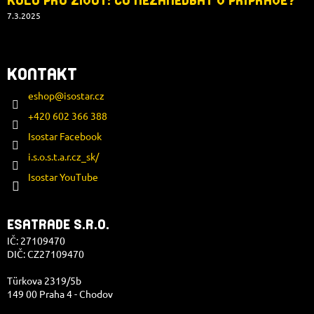
KOLO PRO ŽIVOT: CO NEZANEDBAT V PŘÍPRAVĚ?
7.3.2025
KONTAKT
eshop
@
isostar.cz
+420 602 366 388
Isostar Facebook
i.s.o.s.t.a.r.cz_sk/
Isostar YouTube
ESATRADE S.R.O.
IČ: 27109470
DIČ: CZ27109470
Türkova 2319/5b
149 00 Praha 4 - Chodov