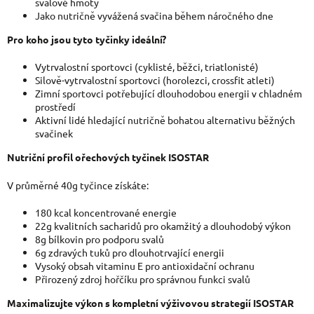
svalové hmoty
Jako nutričně vyvážená svačina během náročného dne
Pro koho jsou tyto tyčinky ideální?
Vytrvalostní sportovci (cyklisté, běžci, triatlonisté)
Silově-vytrvalostní sportovci (horolezci, crossfit atleti)
Zimní sportovci potřebující dlouhodobou energii v chladném
prostředí
Aktivní lidé hledající nutričně bohatou alternativu běžných
svačinek
Nutriční profil ořechových tyčinek ISOSTAR
V průměrné 40g tyčince získáte:
180 kcal koncentrované energie
22g kvalitních sacharidů pro okamžitý a dlouhodobý výkon
8g bílkovin pro podporu svalů
6g zdravých tuků pro dlouhotrvající energii
Vysoký obsah vitaminu E pro antioxidační ochranu
Přirozený zdroj hořčíku pro správnou funkci svalů
Maximalizujte výkon s kompletní výživovou strategií ISOSTAR