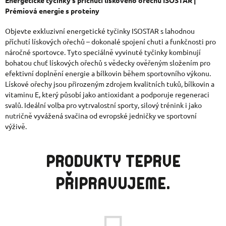
Energetické tyčinky s příchutí lískového ořechu ISOSTAR |
Prémiová energie s proteiny
Objevte exkluzivní energetické tyčinky ISOSTAR s lahodnou
příchutí lískových ořechů – dokonalé spojení chuti a funkčnosti pro
náročné sportovce. Tyto speciálně vyvinuté tyčinky kombinují
bohatou chuť lískových ořechů s vědecky ověřeným složením pro
efektivní doplnění energie a bílkovin během sportovního výkonu.
Lískové ořechy jsou přirozeným zdrojem kvalitních tuků, bílkovin a
vitaminu E, který působí jako antioxidant a podporuje regeneraci
svalů. Ideální volba pro vytrvalostní sporty, silový trénink i jako
nutričně vyvážená svačina od evropské jedničky ve sportovní
výživě.
PRODUKTY TEPRVE
PŘIPRAVUJEME.