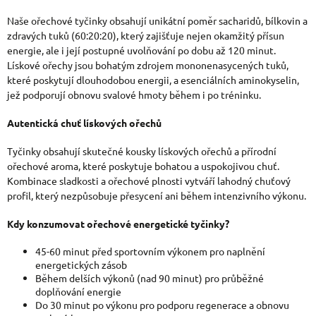
Naše ořechové tyčinky obsahují unikátní poměr sacharidů, bílkovin a
zdravých tuků (60:20:20), který zajišťuje nejen okamžitý přísun
energie, ale i její postupné uvolňování po dobu až 120 minut.
Lískové ořechy jsou bohatým zdrojem mononenasycených tuků,
které poskytují dlouhodobou energii, a esenciálních aminokyselin,
jež podporují obnovu svalové hmoty během i po tréninku.
Autentická chuť lískových ořechů
Tyčinky obsahují skutečné kousky lískových ořechů a přírodní
ořechové aroma, které poskytuje bohatou a uspokojivou chuť.
Kombinace sladkosti a ořechové plnosti vytváří lahodný chuťový
profil, který nezpůsobuje přesycení ani během intenzivního výkonu.
Kdy konzumovat ořechové energetické tyčinky?
45-60 minut před sportovním výkonem pro naplnění
energetických zásob
Během delších výkonů (nad 90 minut) pro průběžné
doplňování energie
Do 30 minut po výkonu pro podporu regenerace a obnovu