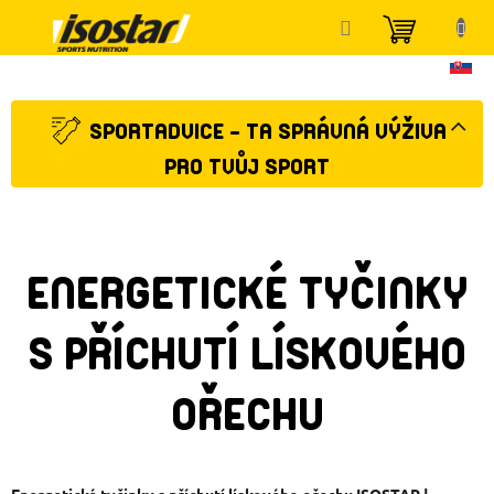
Přejít
NÁKUP
na
KOŠÍK
obsah
SPORTADVICE - TA SPRÁVNÁ VÝŽIVA
PRO TVŮJ SPORT
ENERGETICKÉ TYČINKY
S PŘÍCHUTÍ LÍSKOVÉHO
OŘECHU