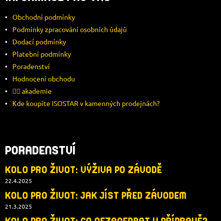
P
Obchodní podmínky
A
Podmínky zpracování osobních údajů
Dodací podmínky
T
Platební podmínky
Í
Poradenství
Hodnocení obchodu
🚴‍♂️ akademie
Kde koupíte ISOSTAR v kamenných prodejnách?
PORADENSTVÍ
KOLO PRO ŽIVOT: VÝŽIVA PO ZÁVODĚ
22.4.2025
KOLO PRO ŽIVOT: JAK JÍST PŘED ZÁVODEM
21.3.2025