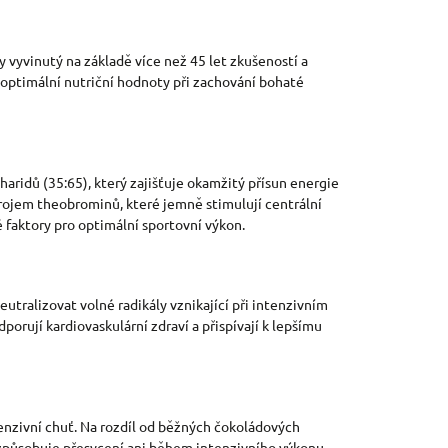
y vyvinutý na základě více než 45 let zkušeností a
 optimální nutriční hodnoty při zachování bohaté
ridů (35:65), který zajišťuje okamžitý přísun energie
drojem theobrominů, které jemně stimulují centrální
 faktory pro optimální sportovní výkon.
utralizovat volné radikály vznikající při intenzivním
orují kardiovaskulární zdraví a přispívají k lepšímu
tenzivní chuť. Na rozdíl od běžných čokoládových
ezpůsobuje přesycení ani během intenzivního výkonu.