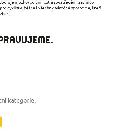
poruje mozkovou činnost a soustředění, zatímco
ro cyklisty, běžce i všechny náročné sportovce, kteří
živě.
IPRAVUJEME.
tní kategorie.