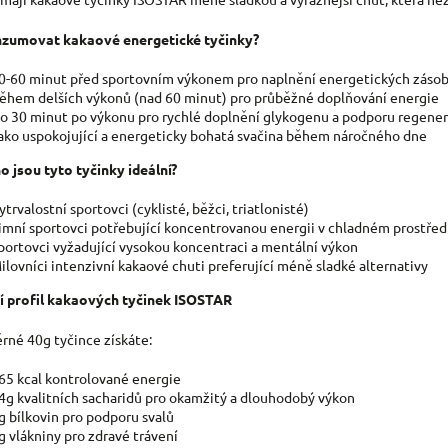
nzumovat kakaové energetické tyčinky?
0-60 minut před sportovním výkonem pro naplnění energetických záso
ěhem delších výkonů (nad 60 minut) pro průběžné doplňování energie
o 30 minut po výkonu pro rychlé doplnění glykogenu a podporu regene
ako uspokojující a energeticky bohatá svačina během náročného dne
o jsou tyto tyčinky ideální?
ytrvalostní sportovci (cyklisté, běžci, triatlonisté)
imní sportovci potřebující koncentrovanou energii v chladném prostřed
portovci vyžadující vysokou koncentraci a mentální výkon
ilovníci intenzivní kakaové chuti preferující méně sladké alternativy
í profil kakaových tyčinek ISOSTAR
rné 40g tyčince získáte:
65 kcal kontrolované energie
4g kvalitních sacharidů pro okamžitý a dlouhodobý výkon
g bílkovin pro podporu svalů
g vlákniny pro zdravé trávení