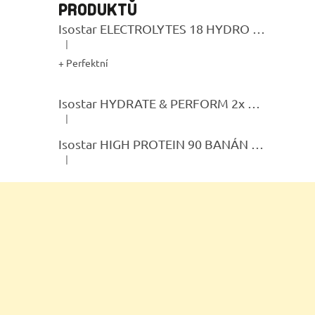
PRODUKTŮ
Isostar ELECTROLYTES 18 HYDRO TABS LEMON
|
Hodnocení produktu je 5 z 5 hvězdiček.
+ Perfektní
Isostar HYDRATE & PERFORM 2x 400G CITRON + BIDON GRATIS
|
Hodnocení produktu je 5 z 5 hvězdiček.
Isostar HIGH PROTEIN 90 BANÁN 400g
|
Hodnocení produktu je 5 z 5 hvězdiček.