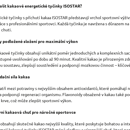
olit kakaové energetické tyčinky ISOSTAR?
cké tyčinky s příchutí kakaa ISOSTAR představují vrchol sportovní výživ
áce s profesionálními sportovci. Každá tyčinka je navržena s důrazem na
 chuti.
 podložené složení pro maximální výkon
kaové tyčinky obsahují unikátní poměr jednoduchých a komplexních sacha
postupné uvolňování po dobu až 90 minut. Kvalitní kakao je přirozeným z
u soustavu, zlepšují soustředění a podporují mozkovou činnost – klíčové
dační síla kakaa
atří mezi potraviny s nejvyšším obsahem antioxidantů, které pomáhají ne
 a podporují regeneraci organismu. Flavonoidy obsažené v kakau také podp
 krve, což může zlepšit sportovní výkon.
vní kakaová chuť pro náročné sportovce
 obsahují skutečné kakao nejvyšší kvality, které poskytuje bohatou a in
 mají kakaové tyčinky ISOSTAR méně sladkou a výraznější chuť, která n