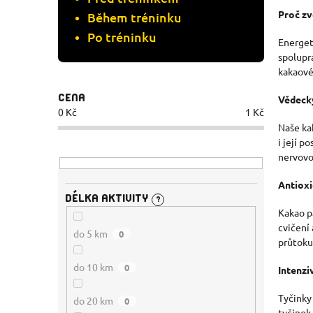
Proč zv
Během tréninku
Po tréninku
Energeti
spolupr
kakaové
CENA
Vědecky
0
Kč
1
Kč
Naše ka
i její 
nervovo
Antioxi
DÉLKA AKTIVITY
?
Kakao p
cvičení
do 5 km
0
průtoku
do 10 km
0
Intenzi
Tyčinky
do 20 km
0
tyčinek