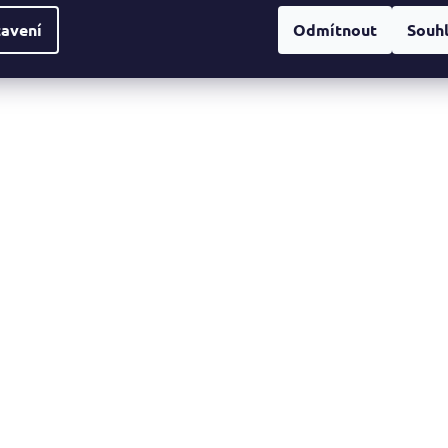
avení
Odmítnout
Souh