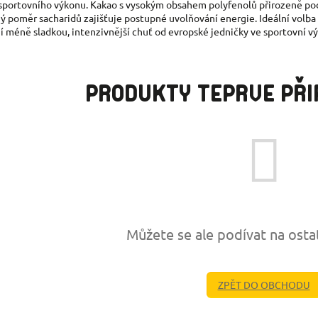
portovního výkonu. Kakao s vysokým obsahem polyfenolů přirozeně pod
ý poměr sacharidů zajišťuje postupné uvolňování energie. Ideální volba p
jí méně sladkou, intenzivnější chuť od evropské jedničky ve sportovní vý
PRODUKTY TEPRVE PŘ
Můžete se ale podívat na osta
ZPĚT DO OBCHODU