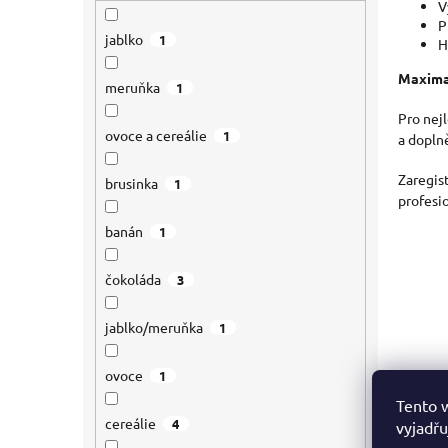
V
P
jablko
1
H
Maximal
meruňka
1
Pro nej
ovoce a cereálie
1
a dopln
Zaregis
brusinka
1
profesi
banán
1
čokoláda
3
jablko/meruňka
1
ovoce
1
Tento 
cereálie
4
vyjadřu