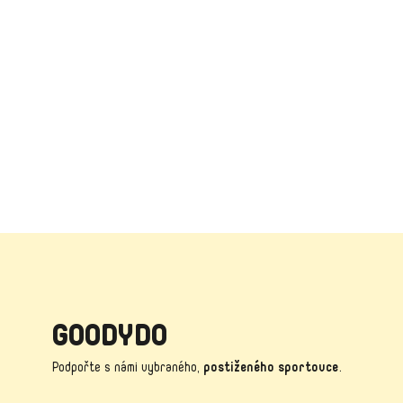
GOODYDO
Podpořte s námi vybraného,
postiženého sportovce
.