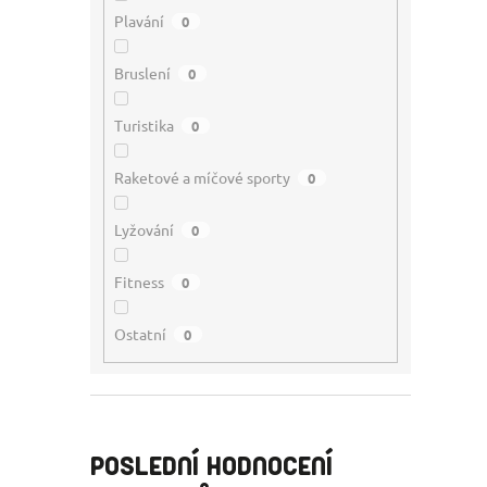
Plavání
0
Bruslení
0
Turistika
0
Raketové a míčové sporty
0
Lyžování
0
Fitness
0
Ostatní
0
POSLEDNÍ HODNOCENÍ