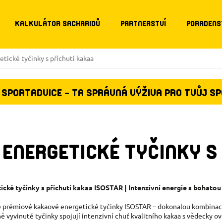
KALKULÁTOR SACHARIDŮ
PARTNERSTVÍ
PORADENS
etické tyčinky s příchutí kakaa
SPORTADVICE - TA SPRÁVNÁ VÝŽIVA PRO TVŮJ S
ENERGETICKÉ TYČINKY S
ické tyčinky s příchutí kakaa ISOSTAR | Intenzivní energie s bohatou
 prémiové kakaové energetické tyčinky ISOSTAR – dokonalou kombinaci 
ně vyvinuté tyčinky spojují intenzivní chuť kvalitního kakaa s vědecky 