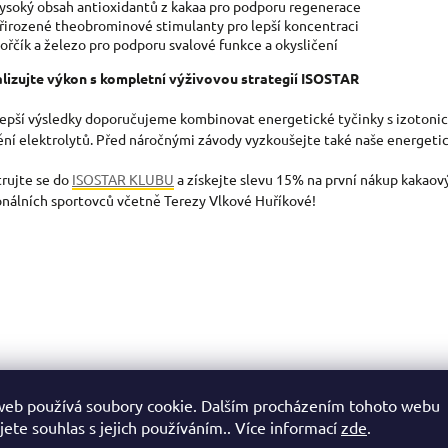
ysoký obsah antioxidantů z kakaa pro podporu regenerace
řirozené theobrominové stimulanty pro lepší koncentraci
ořčík a železo pro podporu svalové funkce a okysličení
izujte výkon s kompletní výživovou strategií ISOSTAR
lepší výsledky doporučujeme kombinovat energetické tyčinky s izotonick
ění elektrolytů. Před náročnými závody vyzkoušejte také naše energetick
trujte se do
ISOSTAR KLUBU
a získejte slevu 15% na první nákup kakaový
onálních sportovců včetně Terezy Vlkové Huříkové!
web používá soubory cookie. Dalším procházením tohoto webu
jete souhlas s jejich používáním.. Více informací
zde
.