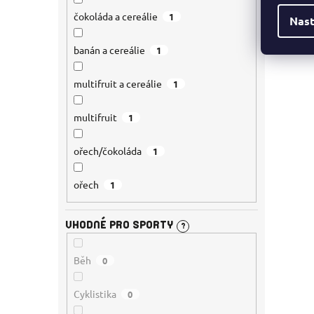
čokoláda a cereálie
1
Nast
banán a cereálie
1
multifruit a cereálie
1
multifruit
1
ořech/čokoláda
1
ořech
1
VHODNÉ PRO SPORTY
?
Běh
0
Cyklistika
0