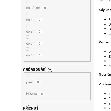
do 40 km
0
Kdy ko
do 1h
3
0
B
D
do 2h
0
J
Pro koh
do 3h
0
V
do 4h
0
Z
S
M
NAČASOVÁNÍ
?
Nutričn
před
0
V průmě
1
během
0
2
7
2
PŘÍCHUŤ