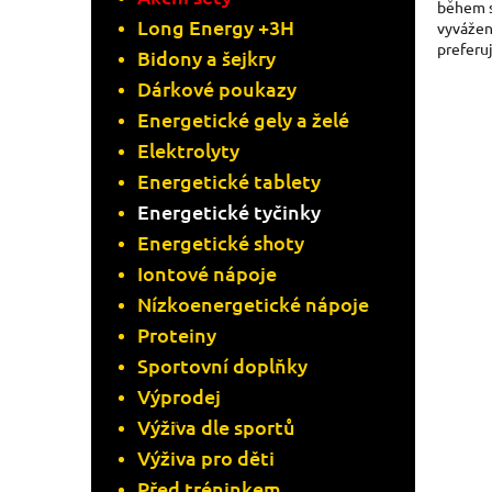
během s
Long Energy +3H
A
vyvážen
preferu
Bidony a šejkry
N
Dárkové poukazy
Energetické gely a želé
N
Elektrolyty
Í
Energetické tablety
Energetické tyčinky
P
Energetické shoty
A
Iontové nápoje
Nízkoenergetické nápoje
N
Proteiny
Sportovní doplňky
E
Výprodej
L
Výživa dle sportů
Výživa pro děti
Před tréninkem