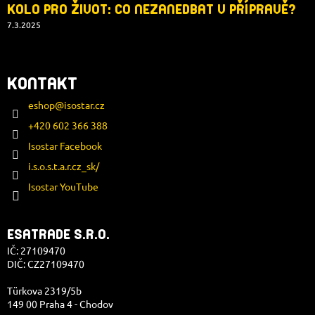
KOLO PRO ŽIVOT: CO NEZANEDBAT V PŘÍPRAVĚ?
7.3.2025
KONTAKT
eshop
@
isostar.cz
+420 602 366 388
Isostar Facebook
i.s.o.s.t.a.r.cz_sk/
Isostar YouTube
ESATRADE S.R.O.
IČ: 27109470
DIČ: CZ27109470
Türkova 2319/5b
149 00 Praha 4 - Chodov