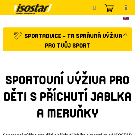
Přejít
NÁKUP
na
KOŠÍK
obsah
SPORTADVICE - TA SPRÁVNÁ VÝŽIVA
PRO TVŮJ SPORT
SPORTOVNÍ VÝŽIVA PRO
DĚTI S PŘÍCHUTÍ JABLKA
A MERUŇKY
Sportovní výživa pro děti s příchutí jablka a meruňky od ISOSTAR