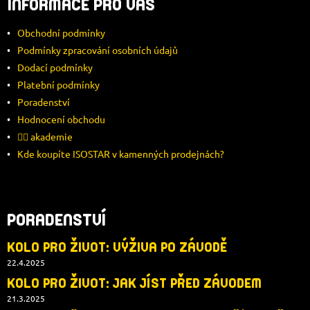
INFORMACE PRO VÁS
P
Obchodní podmínky
A
Podmínky zpracování osobních údajů
Dodací podmínky
T
Platební podmínky
Í
Poradenství
Hodnocení obchodu
🚴‍♂️ akademie
Kde koupíte ISOSTAR v kamenných prodejnách?
PORADENSTVÍ
KOLO PRO ŽIVOT: VÝŽIVA PO ZÁVODĚ
22.4.2025
KOLO PRO ŽIVOT: JAK JÍST PŘED ZÁVODEM
21.3.2025