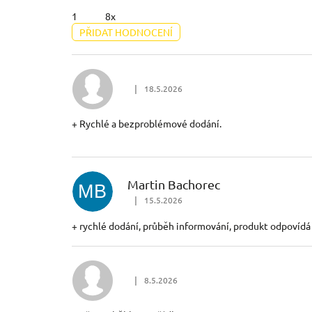
1
8x
PŘIDAT HODNOCENÍ
V
Ý
|
18.5.2026
Hodnocení obchodu je 5 z 5 hvězdiček.
P
+ Rychlé a bezproblémové dodání.
I
S
Martin Bachorec
MB
|
15.5.2026
H
Hodnocení obchodu je 5 z 5 hvězdiček.
+ rychlé dodání, průběh informování, produkt odpovídá
O
D
|
8.5.2026
Hodnocení obchodu je 5 z 5 hvězdiček.
N