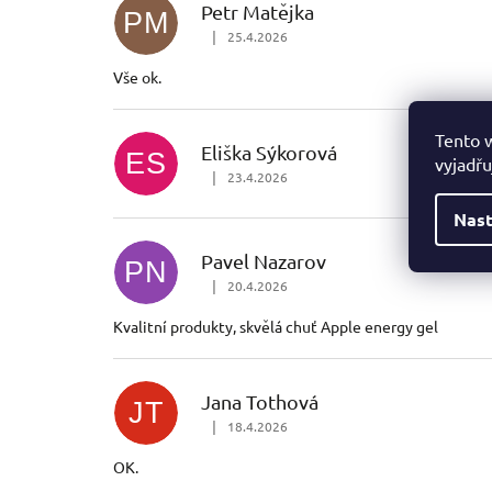
Petr Matějka
PM
|
25.4.2026
Hodnocení obchodu je 5 z 5 hvězdiček.
Vše ok.
Tento 
Eliška Sýkorová
ES
vyjadřu
|
23.4.2026
Hodnocení obchodu je 5 z 5 hvězdiček.
Nast
Pavel Nazarov
PN
|
20.4.2026
Hodnocení obchodu je 5 z 5 hvězdiček.
Kvalitní produkty, skvělá chuť Apple energy gel
Jana Tothová
JT
|
18.4.2026
Hodnocení obchodu je 5 z 5 hvězdiček.
OK.