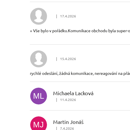
|
17.4.2026
Hodnocení obchodu je 5 z 5 hvězdiček.
+ Vše bylo v pořádku.Komunikace obchodu byla super-o
|
15.4.2026
Hodnocení obchodu je 2 z 5 hvězdiček.
rychlé odeslání, žádná komunikace, nereagování na přá
Michaela Lacková
ML
|
11.4.2026
Hodnocení obchodu je 5 z 5 hvězdiček.
Martin Jonáš
MJ
|
7.4.2026