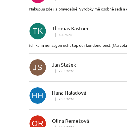
Hodnocení obchodu je 5 z 5 hvězdiček.
Nakupuji zde již pravidelně. Výrobky mě osobně sedí a v
Thomas Kastner
TK
|
6.4.2026
Hodnocení obchodu je 5 z 5 hvězdiček.
ich kann nur sagen echt top der kundendienst (Marcel
Jan Stašek
JS
|
29.3.2026
Hodnocení obchodu je 5 z 5 hvězdiček.
Hana Haladová
HH
|
28.3.2026
Hodnocení obchodu je 5 z 5 hvězdiček.
Olina Remešová
OR