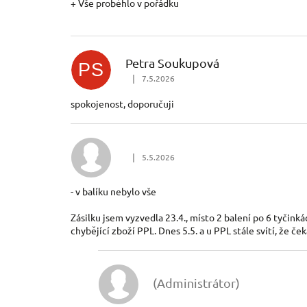
+ Vše proběhlo v pořádku
O
C
Petra Soukupová
PS
E
|
7.5.2026
Hodnocení obchodu je 5 z 5 hvězdiček.
N
spokojenost, doporučuji
Í
|
5.5.2026
Hodnocení obchodu je 1 z 5 hvězdiček.
- v balíku nebylo vše
Zásilku jsem vyzvedla 23.4., místo 2 balení po 6 tyčinká
chybějící zboží PPL. Dnes 5.5. a u PPL stále svítí, že če
(Administrátor)