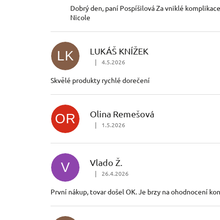
Dobrý den, paní Pospíšilová Za vniklé komplika
Nicole
LUKÁŠ KNÍŽEK
LK
|
4.5.2026
Hodnocení obchodu je 5 z 5 hvězdiček.
Skvělé produkty rychlé dorečení
Olina Remešová
OR
|
1.5.2026
Hodnocení obchodu je 5 z 5 hvězdiček.
Vlado Ž.
V
|
26.4.2026
Hodnocení obchodu je 5 z 5 hvězdiček.
První nákup, tovar došel OK. Je brzy na ohodnocení ko