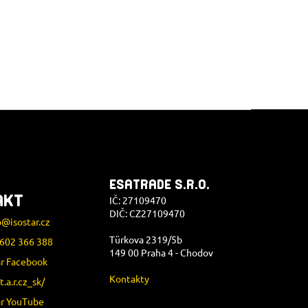
ESATRADE S.R.O.
AKT
IČ: 27109470
DIČ: CZ27109470
p
@
isostar.cz
Türkova 2319/5b
602 366 388
149 00 Praha 4 - Chodov
ar Facebook
Kontakty
.t.a.r.cz_sk/
ar YouTube