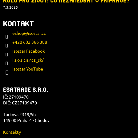
KOLO PRO ŽIVOT: CO NEZANEDBAT V PŘÍPRAVĚ?
7.3.2025
KONTAKT
eshop
@
isostar.cz
+420 602 366 388
Isostar Facebook
i.s.o.s.t.a.r.cz_sk/
Isostar YouTube
ESATRADE S.R.O.
IČ: 27109470
DIČ: CZ27109470
Türkova 2319/5b
149 00 Praha 4 - Chodov
Kontakty