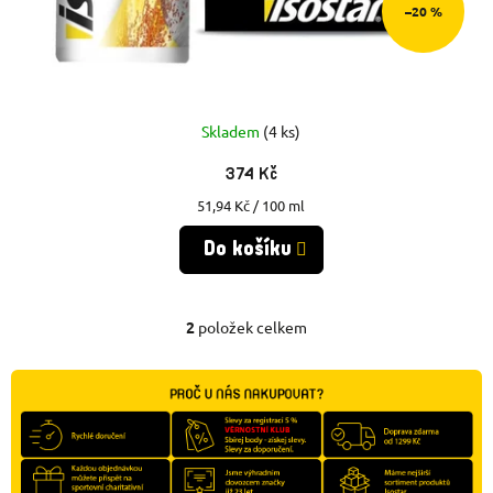
–20 %
Skladem
(4 ks)
374 Kč
Měrná
51,94 Kč / 100 ml
cena:
Do košíku
2
položek celkem
O
V
L
Á
D