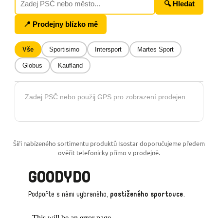
🔍 Hledat
📍 Prodejny blízko mě
Vše
Sportisimo
Intersport
Martes Sport
Globus
Kaufland
Zadej PSČ nebo použij GPS pro zobrazení prodejen.
Šíři nabízeného sortimentu produktů Isostar doporučujeme předem
ověřit telefonicky přímo v prodejně.
GOODYDO
Podpořte s námi vybraného,
postiženého sportovce
.