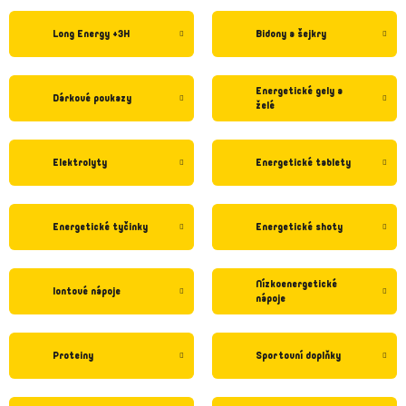
Long Energy +3H
Bidony a šejkry
Energetické gely a
Dárkové poukazy
želé
Elektrolyty
Energetické tablety
Energetické tyčinky
Energetické shoty
Nízkoenergetické
Iontové nápoje
nápoje
Proteiny
Sportovní doplňky