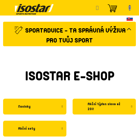
Přejít
NÁKUP
na
KOŠÍK
obsah
SPORTADVICE - TA SPRÁVNÁ VÝŽIVA
PRO TVŮJ SPORT
ISOSTAR E-SHOP
Akční týden sleva až
Novinky
20%
Akční sety