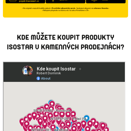
A
C
Í
P
KDE MŮŽETE KOUPIT PRODUKTY
R
ISOSTAR V KAMENNÝCH PRODEJNÁCH?
V
K
Y
V
Ý
P
I
S