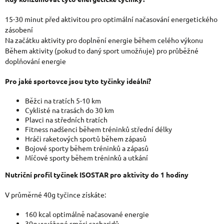
15-30 minut před aktivitou pro optimální načasování energetického
zásobení
Na začátku aktivity pro doplnění energie během celého výkonu
Během aktivity (pokud to daný sport umožňuje) pro průběžné
doplňování energie
Pro jaké sportovce jsou tyto tyčinky ideální?
Běžci na tratích 5-10 km
Cyklisté na trasách do 30 km
Plavci na středních tratích
Fitness nadšenci během tréninků střední délky
Hráči raketových sportů během zápasů
Bojové sporty během tréninků a zápasů
Míčové sporty během tréninků a utkání
Nutriční profil tyčinek ISOSTAR pro aktivity do 1 hodiny
V průměrné 40g tyčince získáte:
160 kcal optimálně načasované energie
30g vyvážené směsi sacharidů