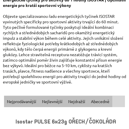
energie pro kratší sportovní výkony
Objevte specializovanou řadu energetických tyčinek ISOSTAR
vyvinutých specificky pro sportovní aktivity trvající do 60 minut.
Tyto pečlivě formulované tyčinky poskytují ideální kombinaci
rychlých a střednědobých sacharidů pro okamžitý energetický
impulz a stabilní výkon během celé aktivity. Jejich unikátní složení
reflektuje fyziologické potřeby krátkodobých až střednědobých
výkonů, kdy tělo čerpá energii primárně z glykogenu a krevní
glukózy. Lehce stravitelná receptura nezatěžuje trávicí systém,
zatímco optimální poměr živin zajišťuje konstantní přísun energie
bez výkyvů. Ideální pro běžce na 5-10 km, cyklisty na kratších
trasách, plavce, fitness nadšence a všechny sportovce, kteří
potřebují spolehlivou energii pro aktivity trvající do jedné hodiny od
evropské jedničky ve sportovní výživě.
Ř
Nejprodávanější
Nejlevnější
Nejdražší
Abecedně
A
V
Isostar PULSE 6x23g OŘECH/ČOKOLÁDA
Z