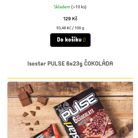
Ů
Skladem
(>10 ks)
Ů
129 Kč
Měrná
93,48 Kč / 100 g
cena:
Do košíku
Isostar PULSE 6x23g ČOKOLÁDA