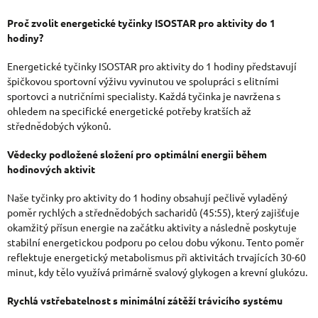
V
Proč zvolit energetické tyčinky ISOSTAR pro aktivity do 1
hodiny?
L
Á
Energetické tyčinky ISOSTAR pro aktivity do 1 hodiny představují
špičkovou sportovní výživu vyvinutou ve spolupráci s elitními
D
sportovci a nutričními specialisty. Každá tyčinka je navržena s
ohledem na specifické energetické potřeby kratších až
A
střednědobých výkonů.
C
Vědecky podložené složení pro optimální energii během
Í
hodinových aktivit
P
Naše tyčinky pro aktivity do 1 hodiny obsahují pečlivě vyladěný
R
poměr rychlých a střednědobých sacharidů (45:55), který zajišťuje
okamžitý přísun energie na začátku aktivity a následně poskytuje
V
stabilní energetickou podporu po celou dobu výkonu. Tento poměr
K
reflektuje energetický metabolismus při aktivitách trvajících 30-60
minut, kdy tělo využívá primárně svalový glykogen a krevní glukózu.
Y
V
Rychlá vstřebatelnost s minimální zátěží trávicího systému