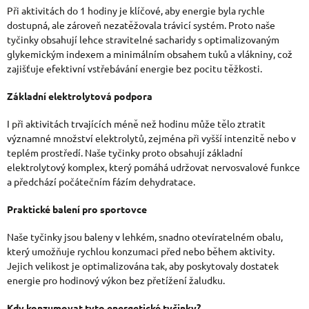
Ý
Při aktivitách do 1 hodiny je klíčové, aby energie byla rychle
dostupná, ale zároveň nezatěžovala trávicí systém. Proto naše
P
tyčinky obsahují lehce stravitelné sacharidy s optimalizovaným
I
glykemickým indexem a minimálním obsahem tuků a vlákniny, což
zajišťuje efektivní vstřebávání energie bez pocitu těžkosti.
S
U
Základní elektrolytová podpora
I při aktivitách trvajících méně než hodinu může tělo ztratit
významné množství elektrolytů, zejména při vyšší intenzitě nebo v
teplém prostředí. Naše tyčinky proto obsahují základní
elektrolytový komplex, který pomáhá udržovat nervosvalové funkce
a předchází počátečním fázím dehydratace.
Praktické balení pro sportovce
Naše tyčinky jsou baleny v lehkém, snadno otevíratelném obalu,
který umožňuje rychlou konzumaci před nebo během aktivity.
Jejich velikost je optimalizována tak, aby poskytovaly dostatek
energie pro hodinový výkon bez přetížení žaludku.
Kdy konzumovat tyto energetické tyčinky?