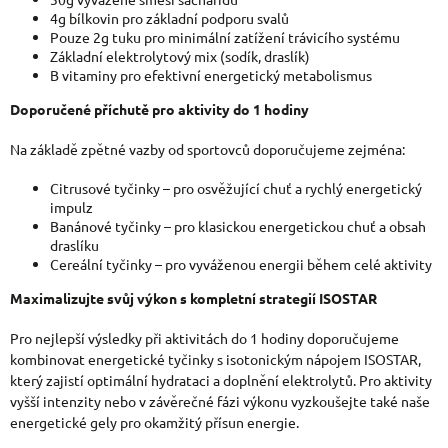
4g bílkovin pro základní podporu svalů
Pouze 2g tuku pro minimální zatížení trávic
ího systému
Základní elektrolytový mix (sodík, draslík)
B vitaminy pro efektivní energetický metabolismus
Doporučené příchutě pro aktivity do 1 hodiny
Na základě zpětné vazby od sportovců doporučujeme zejména:
Citrusové tyčinky – pro osvěžující chuť a rychlý energetický
impulz
Banánové tyčinky – pro klasickou energetickou chuť a obsah
draslíku
Cereální tyčinky – pro vyváženou energii během celé aktivity
Maximalizujte svůj výkon s kompletní strategií ISOSTAR
Pro nejlepší výsledky při aktivitách do 1 hodiny doporučujeme
kombinovat energetické tyčinky s isotonickým nápojem ISOSTAR,
který zajistí optimální hydrataci a doplnění elektrolytů. Pro aktivity
vyšší intenzity nebo v závěrečné fázi výkonu vyzkoušejte také naše
energetické gely pro okamžitý přísun energie.