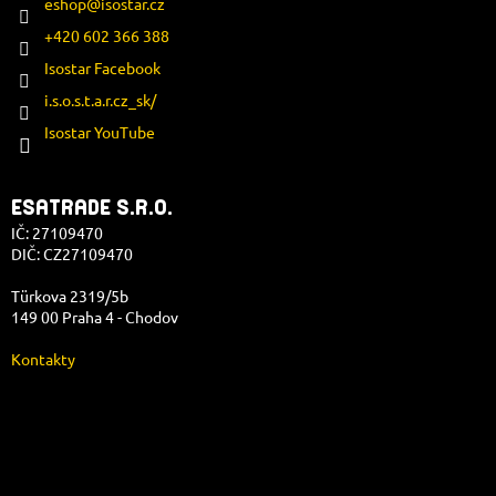
eshop
@
isostar.cz
+420 602 366 388
Isostar Facebook
i.s.o.s.t.a.r.cz_sk/
Isostar YouTube
ESATRADE S.R.O.
IČ: 27109470
DIČ: CZ27109470
Türkova 2319/5b
149 00 Praha 4 - Chodov
Kontakty