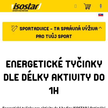
Přejít
NÁKUP
na
KOŠÍK
obsah
SPORTADVICE - TA SPRÁVNÁ VÝŽIVA
PRO TVŮJ SPORT
ENERGETICKÉ TYČINKY
DLE DÉLKY AKTIVITY DO
1H
Energetické tyčinky pro aktivity do 1 hodiny ISOSTAR | Optimální