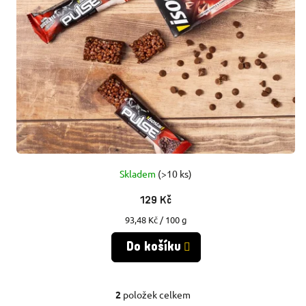
Skladem
(>10 ks)
129 Kč
Měrná
93,48 Kč / 100 g
cena:
Do košíku
2
položek celkem
O