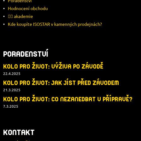
Í
Poradenství
Hodnocení obchodu
🚴‍♂️ akademie
Kde koupíte ISOSTAR v kamenných prodejnách?
PORADENSTVÍ
KOLO PRO ŽIVOT: VÝŽIVA PO ZÁVODĚ
22.4.2025
KOLO PRO ŽIVOT: JAK JÍST PŘED ZÁVODEM
21.3.2025
KOLO PRO ŽIVOT: CO NEZANEDBAT V PŘÍPRAVĚ?
7.3.2025
KONTAKT