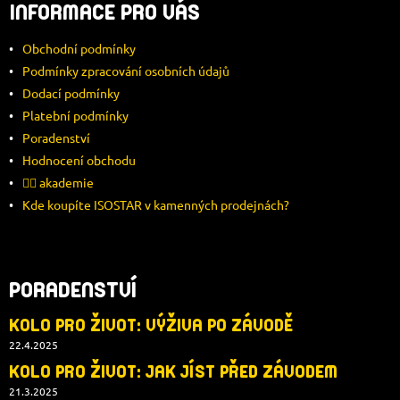
INFORMACE PRO VÁS
P
Obchodní podmínky
A
Podmínky zpracování osobních údajů
Dodací podmínky
T
Platební podmínky
Í
Poradenství
Hodnocení obchodu
🚴‍♂️ akademie
Kde koupíte ISOSTAR v kamenných prodejnách?
PORADENSTVÍ
KOLO PRO ŽIVOT: VÝŽIVA PO ZÁVODĚ
22.4.2025
KOLO PRO ŽIVOT: JAK JÍST PŘED ZÁVODEM
21.3.2025