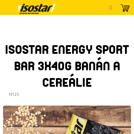
Přejít
na
obsah
ISOSTAR ENERGY SPORT
BAR 3X40G BANÁN A
CEREÁLIE
N125