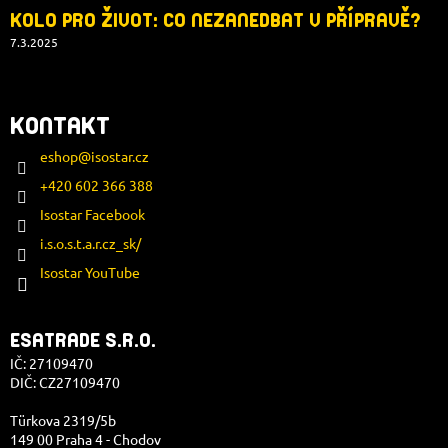
KOLO PRO ŽIVOT: CO NEZANEDBAT V PŘÍPRAVĚ?
7.3.2025
KONTAKT
eshop
@
isostar.cz
+420 602 366 388
Isostar Facebook
i.s.o.s.t.a.r.cz_sk/
Isostar YouTube
ESATRADE S.R.O.
IČ: 27109470
DIČ: CZ27109470
Türkova 2319/5b
149 00 Praha 4 - Chodov