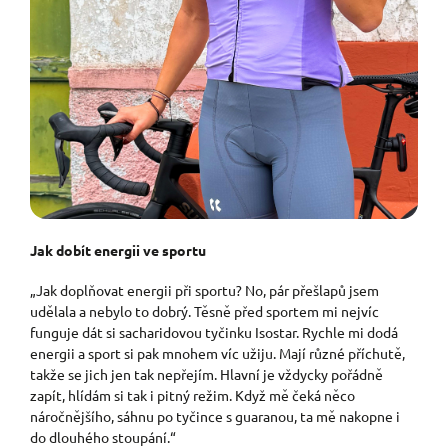
Jak dobít energii ve sportu
„Jak doplňovat energii při sportu? No, pár přešlapů jsem
udělala a nebylo to dobrý. Těsně před sportem mi nejvíc
funguje dát si sacharidovou tyčinku Isostar. Rychle mi dodá
energii a sport si pak mnohem víc užiju. Mají různé příchutě,
takže se jich jen tak nepřejím. Hlavní je vždycky pořádně
zapít, hlídám si tak i pitný režim. Když mě čeká něco
náročnějšího, sáhnu po tyčince s guaranou, ta mě nakopne i
do dlouhého stoupání.“