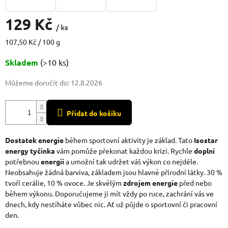
129 Kč
/ ks
Měrná
107,50 Kč / 100 g
cena:
Skladem
(>10 ks)
Můžeme doručit do:
12.8.2026
Přidat do košíku
Dostatek energie
během sportovní aktivity je základ. Tato
Isostar
energy tyčinka
vám pomůže překonat každou krizi. Rychle
doplní
potřebnou
energii
a umožní tak udržet váš výkon co nejdéle.
Neobsahuje žádná barviva, základem jsou hlavně přírodní látky. 30 %
tvoří cerálie, 10 % ovoce. Je skvělým
zdrojem energie
před nebo
během výkonu. Doporučujeme ji mít vždy po ruce, zachrání vás ve
dnech, kdy nestíháte vůbec nic. Ať už půjde o sportovní či pracovní
den.