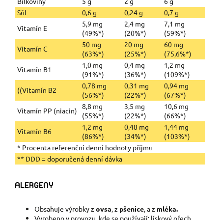
Bílkoviny
5 g
2 g
6 g
Sůl
0,6 g
0,24 g
0,7 g
5,9 mg
2,4 mg
7,1 mg
Vitamín E
(49%*)
(20%*)
(59%*)
50 mg
20 mg
60 mg
Vitamín C
(63%*)
(25%*)
(75,6%*)
1,0 mg
0,4 mg
1,2 mg
Vitamín B1
(91%*)
(36%*)
(109%*)
0,78 mg
0,31 mg
0,94 mg
((Vitamín B2
(56%*)
(22%*)
(67%*)
8,8 mg
3,5 mg
10,6 mg
Vitamín PP (niacin)
(55%*)
(22%*)
(66%*)
1,2 mg
0,48 mg
1,44 mg
Vitamín B6
(86%*)
(34%*)
(103%*)
* Procenta referenční denní hodnoty příjmu
** DDD = doporučená denní dávka
ALERGENY
Obsahuje výrobky z
ovsa
, z
pšenice
, a z
mléka.
Vyrobeno v provozu, kde se používají: lískový ořech,