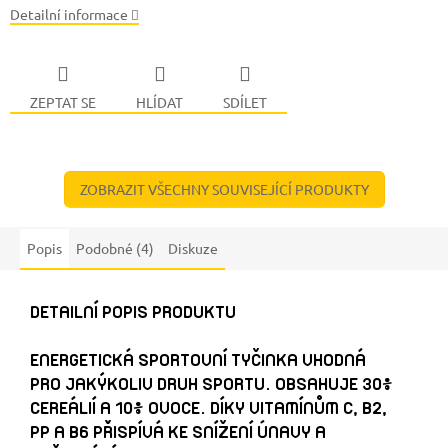
Detailní informace
ZEPTAT SE
HLÍDAT
SDÍLET
ZOBRAZIT VŠECHNY SOUVISEJÍCÍ PRODUKTY
Popis
Podobné (4)
Diskuze
DETAILNÍ POPIS PRODUKTU
ENERGETICKÁ SPORTOVNÍ TYČINKA VHODNÁ
PRO JAKÝKOLIV DRUH SPORTU. OBSAHUJE 30%
CEREÁLIÍ A 10% OVOCE. DÍKY VITAMÍNŮM C, B2,
PP A B6 PŘISPÍVÁ KE SNÍŽENÍ ÚNAVY A