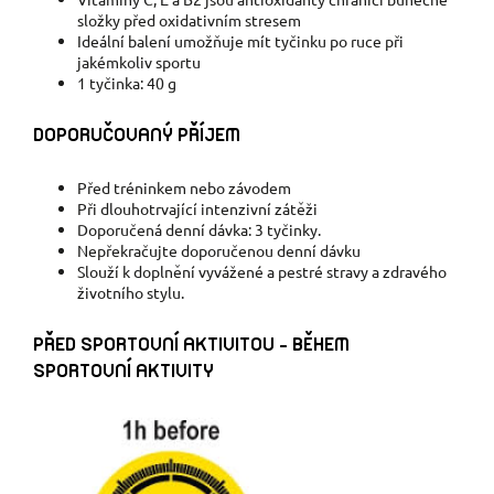
složky před oxidativním stresem
Ideální balení umožňuje mít tyčinku po ruce při
jakémkoliv sportu
1 tyčinka: 40 g
DOPORUČOVANÝ PŘÍJEM
Před tréninkem nebo závodem
Při dlouhotrvající intenzivní zátěži
Doporučená denní dávka: 3 tyčinky.
Nepřekračujte doporučenou denní dávku
Slouží k doplnění vyvážené a pestré stravy a zdravého
životního stylu.
PŘED SPORTOVNÍ AKTIVITOU - BĚHEM
SPORTOVNÍ AKTIVITY