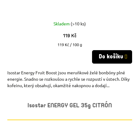
Skladem
(>10 ks)
119 Kč
Měrná
119 Kč / 100 g
cena:
Do košíku
Isostar Energy Fruit Boost jsou meruňkové želé bonbóny plné
energie. Snadno se rozkoušou a rychle se rozpustí v ústech. Díky
kofeinu, který obsahují, okamžitě nakopnou a dodají...
Isostar ENERGY GEL 35g CITRÓN