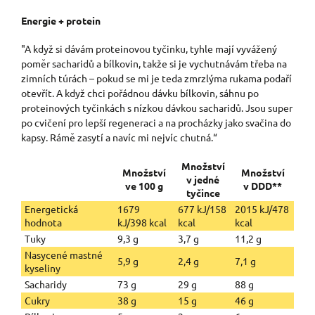
Energie + protein
"A když si dávám proteinovou tyčinku, tyhle mají vyvážený
poměr sacharidů a bílkovin, takže si je vychutnávám třeba na
zimních túrách – pokud se mi je teda zmrzlýma rukama podaří
otevřít. A když chci pořádnou dávku bílkovin, sáhnu po
proteinových tyčinkách s nízkou dávkou sacharidů. Jsou super
po cvičení pro lepší regeneraci a na procházky jako svačina do
kapsy. Rámě zasytí a navíc mi nejvíc chutná.“
Množství
Množství
Množství
v jedné
ve 100 g
v DDD**
tyčince
Energetická
1679
677 kJ/158
2015 kJ/478
hodnota
kJ/398 kcal
kcal
kcal
Tuky
9,3 g
3,7 g
11,2 g
Nasycené mastné
5,9 g
2,4 g
7,1 g
kyseliny
Sacharidy
73 g
29 g
88 g
Cukry
38 g
15 g
46 g