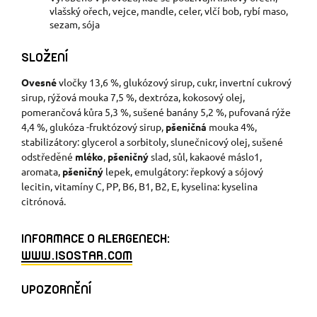
vlašský ořech, vejce, mandle, celer, vlčí bob, rybí maso,
sezam, sója
SLOŽENÍ
Ovesné
vločky 13,6 %, glukózový sirup, cukr, invertní cukrový
sirup, rýžová mouka 7,5 %, dextróza, kokosový olej,
pomerančová kůra 5,3 %, sušené banány 5,2 %, pufovaná rýže
4,4 %, glukóza -fruktózový sirup,
pšeničná
mouka 4%,
stabilizátory: glycerol a sorbitoly, slunečnicový olej, sušené
odstředěné
mléko
,
pšeničný
slad, sůl, kakaové máslo1,
aromata,
pšeničný
lepek, emulgátory: řepkový a sójový
lecitin, vitamíny C, PP, B6, B1, B2, E, kyselina: kyselina
citrónová.
INFORMACE O ALERGENECH:
WWW.ISOSTAR.COM
UPOZORNĚNÍ