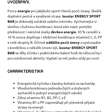
VYČERPÁNÍ.
Porce
energie
pro jakýkoliv sport! Menší pocit únavy. Skvělé
doplnění pestré a vyvážené stravy.
Isostar ENERGY SPORT
BAR
je dokonalý začátek vašeho tréninku. Vychutnejte si
skvělou chuťovou kombinaci, která vám navíc pomůže
překlenout i náročné úseky
dávkou energie
. 30 % cereálií a
10 % ovoce doplňuje i efektivní kombinace vitamínů C, E, PP
a celé skupiny B. Účinně
oddálíte pocit únavy
a vystoupáte
s kondičkou o několik úrovní výš.
Isostar ENERGY SPORT
BAR
se díky účinku i praktickému balení hodí do tělocvičny i
pro outdoorové aktivity. Vyplatí se mít jednu vždy po ruce!
CHARAKTERISTIKA
Energetická tyčinka s banány bohatá na sacharidy.
Vhodná kombinace jednoduchých a složených
sacharidů k pokrytí energetických nároků
Zdroj vitaminu B1, B2, PP, C a E
Vitaminy B1 a PP napomáhají při přeměně přijaté
stravy na energii
Vitaminy C, E a B2 jsou antioxidanty chránící buněčné