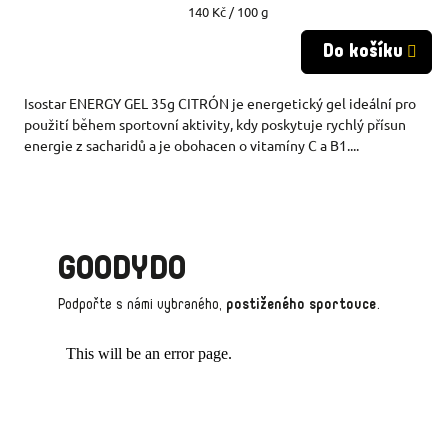
Měrná
140 Kč / 100 g
cena:
Do košíku
Isostar ENERGY GEL 35g CITRÓN je energetický gel ideální pro
použití během sportovní aktivity, kdy poskytuje rychlý přísun
energie z sacharidů a je obohacen o vitamíny C a B1....
GOODYDO
Podpořte s námi vybraného,
postiženého sportovce
.