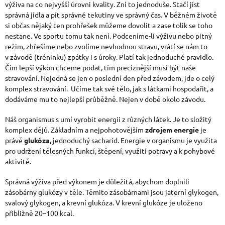
výživa na co nejvyšší úrovni kvality. Zní to jednoduše. Stačí jíst
správná jídla a pít správné tekutiny ve správný čas. V běžném životě
si občas nějaký ten prohřešek můžeme dovolit a zase tolik se toho
nestane. Ve sportu tomu tak není. Podceníme-li výživu nebo pitný
režim, zhřešíme nebo zvolíme nevhodnou stravu, vrátí se nám to
v závodě (tréninku) zpátky i s úroky. Platí tak jednoduché pravidlo.
Čím lepší výkon chceme podat, tím preciznější musí být naše
stravování. Nejedná se jen o poslední den před závodem, jde o celý
komplex stravování. Učíme tak své tělo, jak s látkami hospodařit, a
dodáváme mu to nejlepší průběžně. Nejen v době okolo závodu.
Náš organismus s umí vyrobit energii z různých látek. Je to složitý
komplex dějů. Základním a nejpohotovějším
zdrojem energie
je
právě
glukóza,
jednoduchý sacharid. Energie v organismu je využita
pro udržení tělesných funkcí, štěpení, využití potravy a k pohybové
aktivitě.
Správná výživa před výkonem je důležitá, abychom doplnili
zásobárny glukózy v těle. Těmito zásobárnami jsou jaterní glykogen,
svalový glykogen, a krevní glukóza. V krevní glukóze je uloženo
přibližně 20–100 kcal.