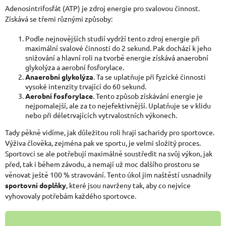
Adenosintrifosfát (ATP) je zdroj energie pro svalovou činnost.
Získává se třemi různými způsoby:
Podle nejnovějších studií vydrží tento zdroj energie při
maximální svalové činnosti do 2 sekund. Pak dochází k jeho
snižování a hlavní roli na tvorbě energie získává anaerobní
glykolýza a aerobní fosforylace.
Anaerobní glykolýza
. Ta se uplatňuje při fyzické činnosti
vysoké intenzity trvající do 60 sekund.
Aerobní fosforylace
. Tento způsob získávání energie je
nejpomalejší, ale za to nejefektivnější. Uplatňuje se v klidu
nebo při déletrvajících vytrvalostních výkonech.
Tady pěkně vidíme, jak důležitou roli hrají sacharidy pro sportovce.
Výživa člověka, zejména pak ve sportu, je velmi složitý proces.
Sportovci se ale potřebují maximálně soustředit na svůj výkon, jak
před, tak i během závodu, a nemají už moc dalšího prostoru se
věnovat ještě 100 % stravování. Tento úkol jim naštěstí usnadnily
sportovní doplňky
, které jsou navrženy tak, aby co nejvíce
vyhovovaly potřebám každého sportovce.