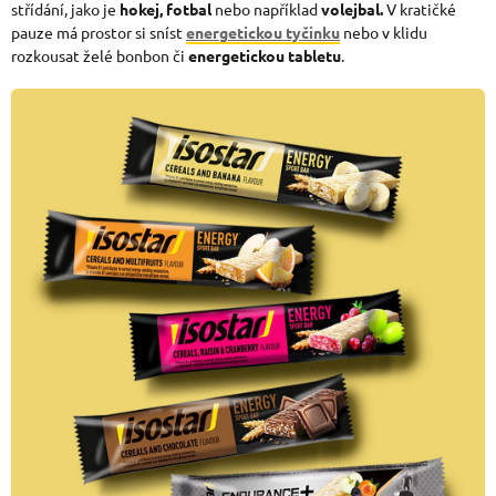
střídání, jako je
hokej, fotbal
nebo například
volejbal.
V kratičké
pauze má prostor si sníst
energetickou tyčinku
nebo v klidu
rozkousat želé bonbon či
energetickou tabletu
.