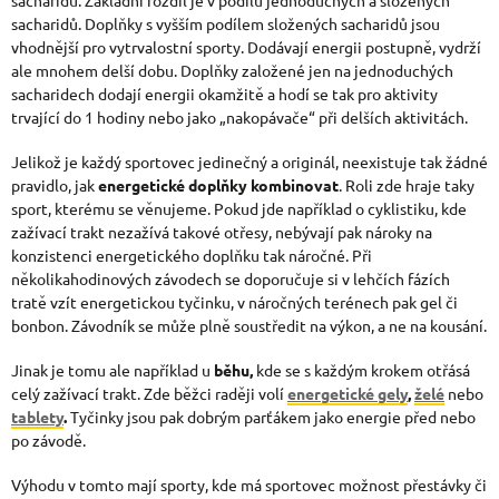
sacharidů. Doplňky s vyšším podílem složených sacharidů jsou
vhodnější pro vytrvalostní sporty. Dodávají energii postupně, vydrží
ale mnohem delší dobu. Doplňky založené jen na jednoduchých
sacharidech dodají energii okamžitě a hodí se tak pro aktivity
trvající do 1 hodiny nebo jako „nakopávače“ při delších aktivitách.
Jelikož je každý sportovec jedinečný a originál, neexistuje tak žádné
pravidlo, jak
energetické doplňky kombinovat
. Roli zde hraje taky
sport, kterému se věnujeme. Pokud jde například o cyklistiku, kde
zažívací trakt nezažívá takové otřesy, nebývají pak nároky na
konzistenci energetického doplňku tak náročné. Při
několikahodinových závodech se doporučuje si v lehčích fázích
tratě vzít energetickou tyčinku, v náročných terénech pak gel či
bonbon. Závodník se může plně soustředit na výkon, a ne na kousání.
Jinak je tomu ale například u
běhu,
kde se s každým krokem otřásá
celý zažívací trakt. Zde běžci raději volí
energetické gely
,
želé
nebo
tablety
.
Tyčinky jsou pak dobrým parťákem jako energie před nebo
po závodě.
Výhodu v tomto mají sporty, kde má sportovec možnost přestávky či