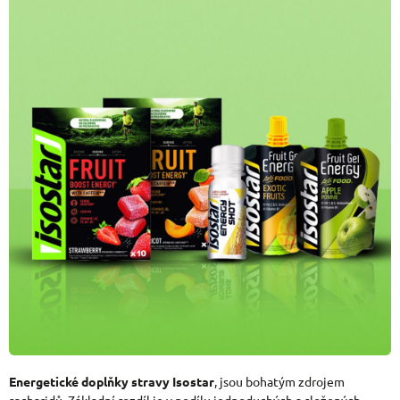
Energetické doplňky stravy Isostar
, jsou bohatým zdrojem
sacharidů. Základní rozdíl je v podílu jednoduchých a složených