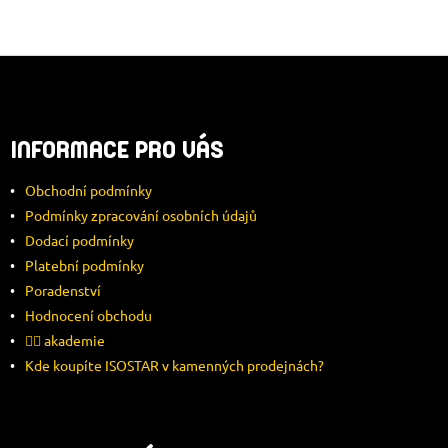
Z
Á
INFORMACE PRO VÁS
P
Obchodní podmínky
A
Podmínky zpracování osobních údajů
Dodací podmínky
T
Platební podmínky
Í
Poradenství
Hodnocení obchodu
🚴‍♂️ akademie
Kde koupíte ISOSTAR v kamenných prodejnách?