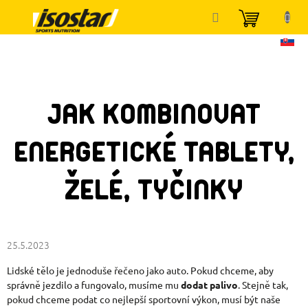
Přejít
NÁKUP
na
KOŠÍK
obsah
JAK KOMBINOVAT
ENERGETICKÉ TABLETY,
ŽELÉ, TYČINKY
25.5.2023
Lidské tělo je jednoduše řečeno jako auto. Pokud chceme, aby
správně jezdilo a fungovalo, musíme mu
dodat palivo
. Stejně tak,
pokud chceme podat co nejlepší sportovní výkon, musí být naše