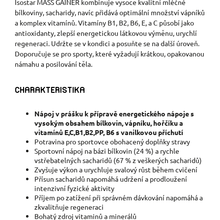
Isostar MASS GAINER kombinuje vysoce kvalitní mléčné
bílkoviny, sacharidy, navíc přidává optimální množství vápníků
a komplex vitamínů. Vitamíny B1, B2, B6, E, a C působí jako
antioxidanty, zlepší energetickou látkovou výměnu, urychlí
regeneraci. Udržte se v kondici a posuňte se na další úroveň.
Doporučuje se pro sporty, které vyžadují krátkou, opakovanou
námahu a posilování těla.
CHARAKTERISTIKA
Nápoj v prášku k přípravě energetického nápoje s
vysokým obsahem bílkovin, vápníku, hořčíku a
vitamínů E,C,B1,B2,PP, B6 s vanilkovou příchutí
Potravina pro sportovce obohacený doplňky stravy
Sportovní nápoj na bázi bílkovin (24 %) a rychle
vstřebatelných sacharidů (67 % z veškerých sacharidů)
Zvyšuje výkon a urychluje svalový růst během cvičení
Přísun sacharidů napomáhá udržení a prodloužení
intenzivní fyzické aktivity
Příjem po zatížení při správném dávkování napomáhá a
zkvalitňuje regeneraci
Bohatý zdroj vitaminů a minerálů