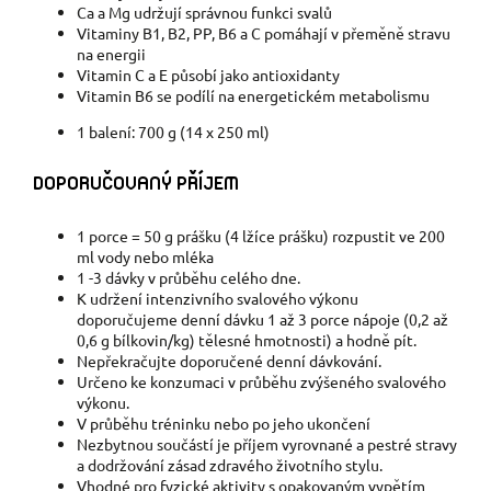
Ca a Mg udržují správnou funkci svalů
Vitaminy B1, B2, PP, B6 a C pomáhají v přeměně stravu
na energii
Vitamin C a E působí jako antioxidanty
Vitamin B6 se podílí na energetickém metabolismu
1 balení: 700 g (14 x 250 ml)
DOPORUČOVANÝ PŘÍJEM
1 porce = 50 g prášku (4 lžíce prášku) rozpustit ve 200
ml vody nebo mléka
1 -3 dávky v průběhu celého dne.
K udržení intenzivního svalového výkonu
doporučujeme denní dávku 1 až 3 porce nápoje (0,2 až
0,6 g bílkovin/kg) tělesné hmotnosti) a hodně pít.
Nepřekračujte doporučené denní dávkování.
Určeno ke konzumaci v průběhu zvýšeného svalového
výkonu.
V průběhu tréninku nebo po jeho ukončení
Nezbytnou součástí je příjem vyrovnané a pestré stravy
a dodržování zásad zdravého životního stylu.
Vhodné pro fyzické aktivity s opakovaným vypětím