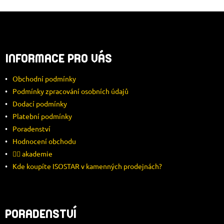
Z
Á
INFORMACE PRO VÁS
P
Obchodní podmínky
A
Podmínky zpracování osobních údajů
Dodací podmínky
T
Platební podmínky
Í
Poradenství
Hodnocení obchodu
🚴‍♂️ akademie
Kde koupíte ISOSTAR v kamenných prodejnách?
PORADENSTVÍ