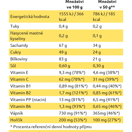
Množství
Množství
ve 100 g
v 50 g**
1555 kJ / 366
786 kJ / 185
Energetická hodnota
kcal
kcal
Tuky
0,4 g
0,2 g
Nasycené mastné
0,2 g
0,1 g
kyseliny
Sacharidy
67 g
34 g
Cukry
49 g
24 g
Bílkoviny
83 g
21 g
Sůl
0,60 g
0,30 g
Vitamin E
9,3 mg (78%*)
4,6 mg (38%*)
Vitamin C
62 mg (78%*)
31 mg (39%*)
Vitamin B1
0,89 mg (81%*)
0,44 mg (40%*)
Vitamin B2
1,7 mg (121%*)
0,85 mg (61%*)
Vitamin PP (niacin)
13 mg (81%*)
6,5 mg (41%*)
Vitamin B6
1,3 mg (93%*)
0,65 mg (46%*)
Vápník
730 mg (91%*)
365mg (46%*)
Hořčík
200 mg (53%*)
100 mg (27%*)
* Procenta referenční denní hodnoty příjmu