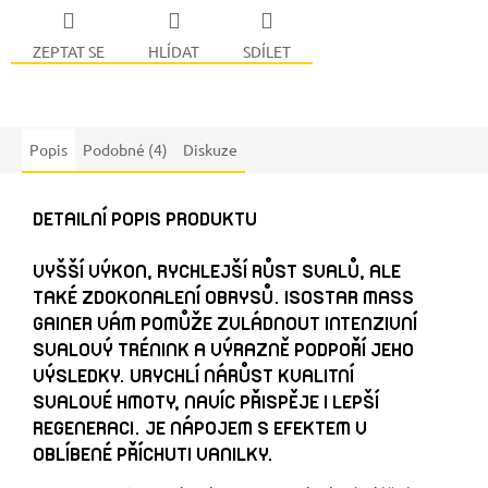
ZEPTAT SE
HLÍDAT
SDÍLET
Popis
Podobné (4)
Diskuze
DETAILNÍ POPIS PRODUKTU
VYŠŠÍ VÝKON, RYCHLEJŠÍ RŮST SVALŮ, ALE
TAKÉ ZDOKONALENÍ OBRYSŮ. ISOSTAR MASS
GAINER VÁM POMŮŽE ZVLÁDNOUT INTENZIVNÍ
SVALOVÝ TRÉNINK A VÝRAZNĚ PODPOŘÍ JEHO
VÝSLEDKY. URYCHLÍ NÁRŮST KVALITNÍ
SVALOVÉ HMOTY, NAVÍC PŘISPĚJE I LEPŠÍ
REGENERACI. JE NÁPOJEM S EFEKTEM V
OBLÍBENÉ PŘÍCHUTI VANILKY.