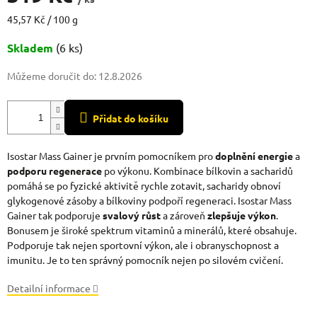
Měrná
45,57 Kč / 100 g
cena:
Skladem
(6 ks)
Můžeme doručit do:
12.8.2026
Přidat do košíku
Isostar Mass Gainer je prvním pomocníkem pro
doplnění energie
a
podporu regenerace
po výkonu. Kombinace bílkovin a sacharidů
pomáhá se po fyzické aktivitě rychle zotavit, sacharidy obnoví
glykogenové zásoby a bílkoviny podpoří regeneraci. Isostar Mass
Gainer tak podporuje
svalový růst
a zároveň
zlepšuje výkon
.
Bonusem je široké spektrum vitaminů a minerálů, které obsahuje.
Podporuje tak nejen sportovní výkon, ale i obranyschopnost a
imunitu. Je to ten správný pomocník nejen po silovém cvičení.
Detailní informace