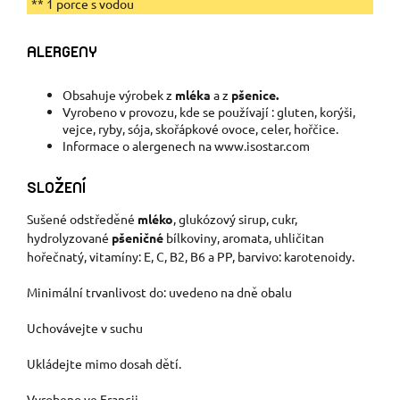
** 1 porce s vodou
ALERGENY
Obsahuje výrobek z
mléka
a z
pšenice.
Vyrobeno v provozu, kde se používají : gluten, korýši,
vejce, ryby, sója, skořápkové ovoce, celer, hořčice.
Informace o alergenech na www.isostar.com
SLOŽENÍ
Sušené odstředěné
mléko
, glukózový sirup, cukr,
hydrolyzované
pšeničné
bílkoviny, aromata, uhličitan
hořečnatý, vitamíny: E, C, B
2
, B
6
a PP, barvivo: karotenoidy.
Minimální trvanlivost do: uvedeno na dně obalu
Uchovávejte v suchu
Ukládejte mimo dosah dětí.
Vyrobeno ve Francii