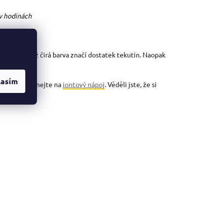
v hodiná
ch
oči
. Světlá až čirá barva značí dostatek tekutin. Naopak
lasím
ích nezapomínejte na
iontový nápoj
. Věděli jste, že si