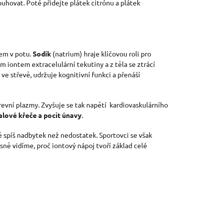
ouhovat. Poté přidejte plátek citrónu a plátek
tem v potu.
Sodík
(natrium) hraje klíčovou roli pro
 iontem extracelulární tekutiny a z těla se ztrácí
 ve střevě, udržuje kognitivní funkci a přenáší
 krevní plazmy. Zvyšuje se tak napětí kardiovaskulárního
alové křeče a pocit únavy
.
vě spíš nadbytek než nedostatek. Sportovci se však
sně vidíme, proč iontový nápoj tvoří základ celé