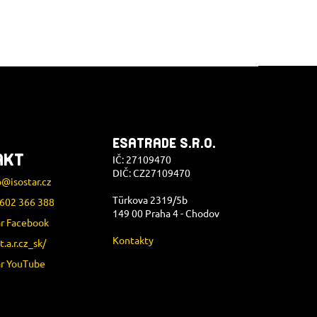
ESATRADE S.R.O.
AKT
IČ: 27109470
DIČ: CZ27109470
p
@
isostar.cz
Türkova 2319/5b
602 366 388
149 00 Praha 4 - Chodov
ar Facebook
Kontakty
.t.a.r.cz_sk/
ar YouTube