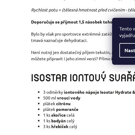
Rychlost potu = (tělesná hmotnost před cvičením - těle
Doporučuje se přijmout 1,5 násobek toho, co jsme ztr
Tento 
Bylo by však pro sportovce extrémně zatěžující se před
vyjadřu
tmavá naznačuje dehydrataci.
Nast
Není nutný jen dostatečný příjem tekutin, ale stejnou r
můžete připravit i jeho zimní verzi? Přímo
iontový sva
ISOSTAR IONTOV
Ý SVAŘ
3 odměrky
iontov
é
ho nápoje Isostar Hydrate 
500 ml
vrouc
í vody
plátek
citr
ó
nu
plátek
pomeranče
1 ks
skořice
celá
1 ks
bady
án
celý
3 ks
hřebíček
celý