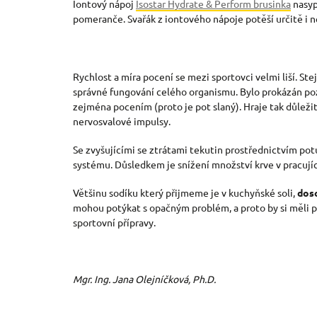
Iontový nápoj
Isostar Hydrate & Perform brusinka
nasyp
pomeranče. Svařák z iontového nápoje potěší určitě i 
Rychlost a míra pocení se mezi sportovci velmi liší. Ste
správné fungování celého organismu. Bylo prokázán pozi
zejména pocením (proto je pot slaný). Hraje tak důležito
nervosvalové impulsy.
Se zvyšujícími se ztrátami tekutin prostřednictvím p
systému. Důsledkem je snížení množství krve v pracují
Většinu sodíku který přijmeme je v kuchyňské soli,
dos
mohou potýkat s opačným problém, a proto by si měli pří
sportovní přípravy.
Mgr. Ing. Jana Olejníčková, Ph.D.