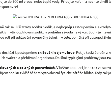
ejte do 500 ml vroucí nebo teplé vody. Přidejte koření a nechte chvíli l
nesportovce!
jně tak se i liší ztráty sodíku. Sodík je nejhojněji zastoupeným elektroly
tivní vliv doplňovaní sodíku v průběhu závodu na výkon. Sodík je hlavním
u roli při udržování rovnováhy tekutin v těle, pomáhá při absorpci živin
otu dochází k postupnému
snižování objemu krve
. Pot je totiž čerpán z
cích svalech a přehřívání organismu. Dalšími typickými problémy jsou
sv
olovaných a solených potravinách
. V běžné populaci je ho tak ve stra
jem sodíku zvlášť během vytrvalostní fyzické zátěže hlídat. Tady tak ja