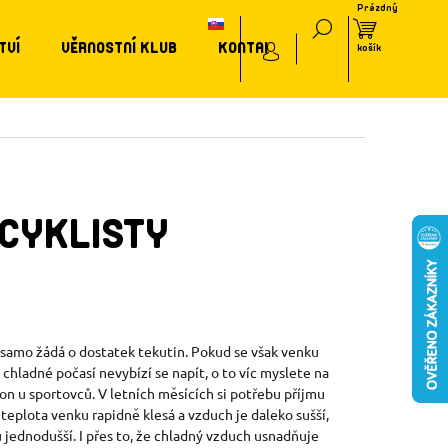
TVÍ
VĚRNOSTNÍ KLUB
KONTAKT
 CYKLISTY
ělo samo žádá o dostatek tekutin. Pokud se však venku
chladné počasí nevybízí se napít, o to víc myslete na
kon u sportovců. V letních měsících si potřebu příjmu
plota venku rapidně klesá a vzduch je daleko sušší,
 jednodušší. I přes to, že chladný vzduch usnadňuje