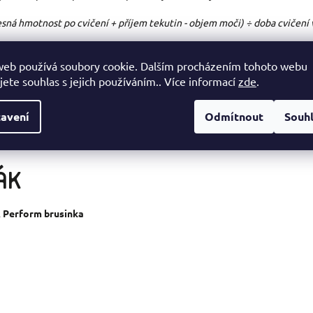
sná hmotnost po cvičení + příjem tekutin - objem moči) ÷ doba cvičení 
atili potem, do čtyř hodin po zátěži.
web používá soubory cookie. Dalším procházením tohoto webu
 a po každém tréninku vážit. Proto je jednodušší
řídit se podle barvy m
jete souhlas s jejich používáním.. Více informací
zde
.
avení
Odmítnout
Souh
oli hraje i dostatečný
přísun elektrolytů
. Proto i v chladnějších obdob
řák
.
ÁK
& Perform brusinka