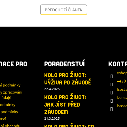
PŘEDCHOZÍ ČLÁNEK
MACE PRO
PORADENSTVÍ
KONT
esho
KOLO PRO ŽIVOT:
+420 
VÝŽIVA PO ZÁVODĚ
í podmínky
22.4.2025
Isost
y zpracování
KOLO PRO ŽIVOT:
 údajů
i.s.o.s
JAK JÍST PŘED
podmínky
Isost
í podmínky
ZÁVODEM
ství
21.3.2025
ní obchodu