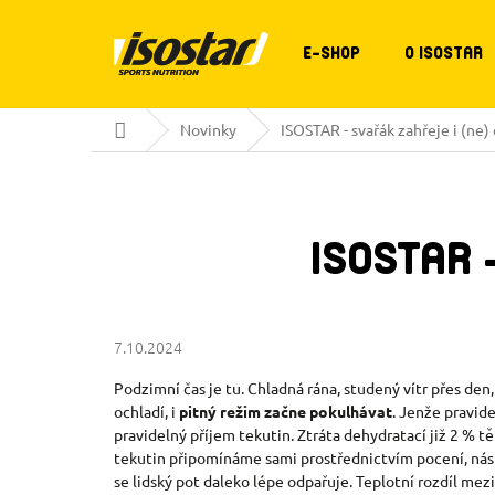
Přejít
na
obsah
E-SHOP
O ISOSTAR
Domů
Novinky
ISOSTAR - svařák zahřeje i (ne) 
ISOSTAR 
7.10.2024
Podzimní čas je tu. Chladná rána, studený vítr přes den,
ochladí, i
pitný režim začne pokulhávat
. Jenže pravid
pravidelný příjem tekutin. Ztráta dehydratací již 2 % t
tekutin připomínáme sami prostřednictvím pocení, nást
se lidský pot daleko lépe odpařuje. Teplotní rozdíl me