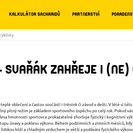
KALKULÁTOR SACHARIDŮ
PARTNERSTVÍ
PORADENS
cyklisty
- SVAŘÁK ZAHŘEJE I (NE)
 teplé oblečení a častou součástí i trénink či závod v dešti. V létě si t
elný pitný režim je základem sportovního úspěchu po celý rok. Pokud vás 
ělesa hmotnosti sportovce prokazatelně zhoršuje fyzický i kognitivní vý
upu únavy a poklesu výkonu. Během podzimních a zimních měsíců, kdy te
zi lidskou kůží a chladným vzduchem je větší a podávání fyzického výkonu