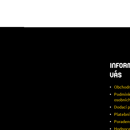
Z
Á
P
INFOR
A
VÁS
T
Obchodn
Í
Podmínk
osobních
Dodací 
Platebn
Poraden
Hodnoce